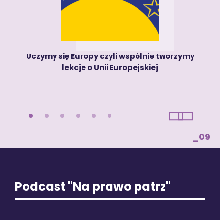
Uczymy się Europy czyli wspólnie tworzymy
lekcje o Unii Europejskiej
Previous
Next
1
2
3
4
5
6
_09
Podcast "Na prawo patrz"