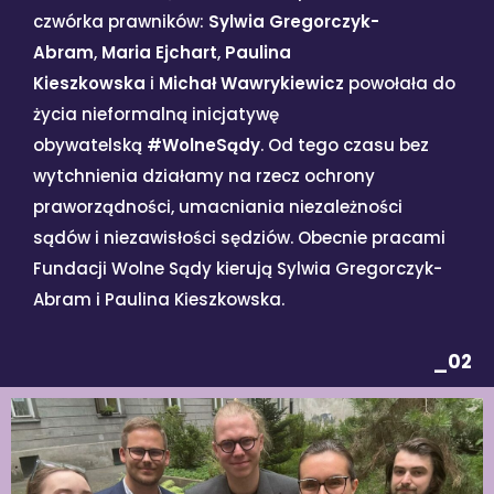
czwórka prawników:
Sylwia Gregorczyk-
Abram
,
Maria Ejchart
,
Paulina
Kieszkowska
i
Michał Wawrykiewicz
powołała do
życia nieformalną inicjatywę
obywatelską
#WolneSądy
. Od tego czasu bez
wytchnienia działamy na rzecz ochrony
praworządności, umacniania niezależności
sądów i niezawisłości sędziów. Obecnie pracami
Fundacji Wolne Sądy kierują Sylwia Gregorczyk-
Abram i Paulina Kieszkowska.
_02